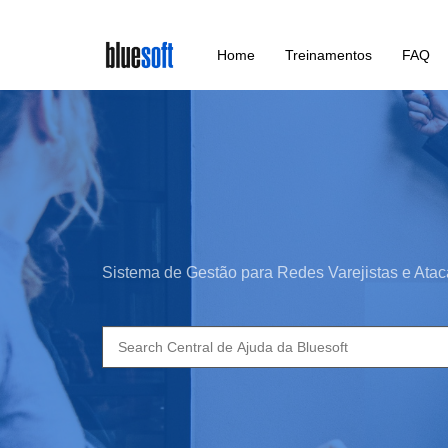
Skip
Home
Treinamentos
FAQ
to
main
content
Sistema de Gestão para Redes Varejistas e Atac
Search
for: