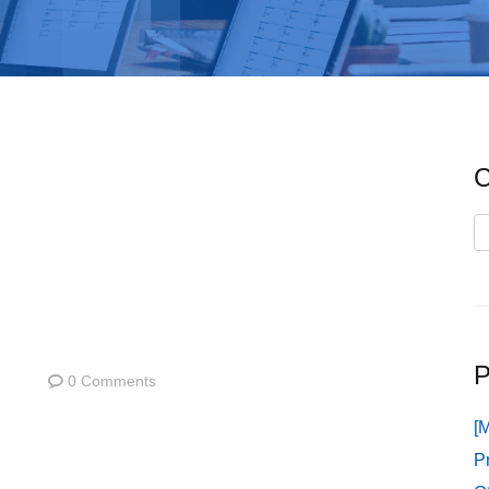
C
C
P
0 Comments
[
P