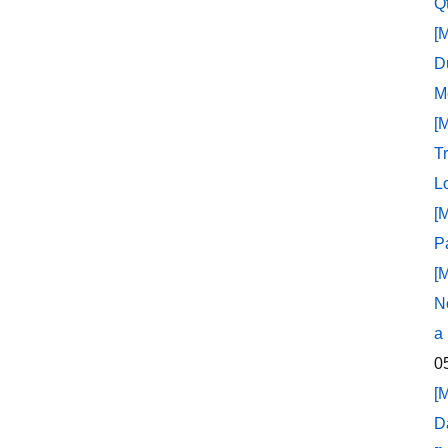
Q
[
D
M
[
T
L
[
P
[
N
a
0
[
D