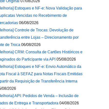
tde Original
07/08/2026
Melhoria] Estoques e NF-e: Nova Validação para
uplicatas Vencidas no Recebimento de
ercadorias
06/08/2026
Melhoria] Controle de Trocas: Devolução de
ransferência entre Lojas – Direcionamento por
ote de Troca
06/08/2026
Melhoria] CRM: Consulta de Cartões Históricos e
aginados do Participante via API
05/08/2026
Melhoria] Estoques e NF-e: Envio Automático da
ota Fiscal à SEFAZ para Notas Fiscais Emitidas
 partir da Requisição de Transferência Interna
5/08/2026
Melhoria] API: Pedidos de Venda – Inclusão de
ados de Entrega e Transportadora
04/08/2026