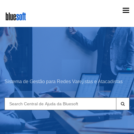
Skip
Togg
to
navi
main
content
Sistema de Gestão para Redes Varejistas e Atacadistas
Search
for: