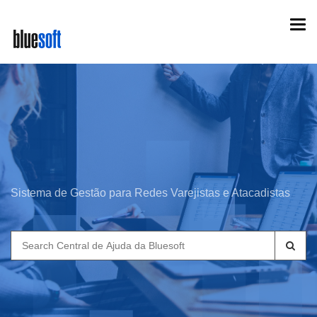
Skip
Togg
to
navi
main
content
Sistema de Gestão para Redes Varejistas e Atacadistas
Search
for: