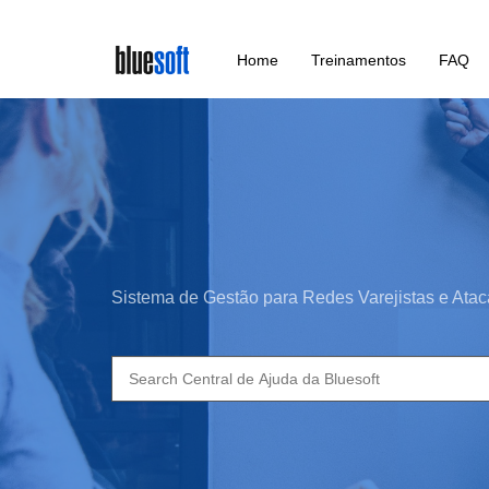
Skip
Home
Treinamentos
FAQ
to
main
content
Sistema de Gestão para Redes Varejistas e Atac
Search
for: