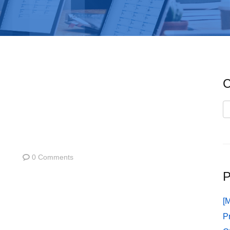
C
C
0 Comments
P
[
P