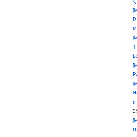
Q
[
D
M
[
T
L
[
P
[
N
a
0
[
D