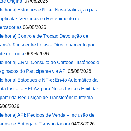
tde Original
07/08/2026
Melhoria] Estoques e NF-e: Nova Validação para
uplicatas Vencidas no Recebimento de
ercadorias
06/08/2026
Melhoria] Controle de Trocas: Devolução de
ransferência entre Lojas – Direcionamento por
ote de Troca
06/08/2026
Melhoria] CRM: Consulta de Cartões Históricos e
aginados do Participante via API
05/08/2026
Melhoria] Estoques e NF-e: Envio Automático da
ota Fiscal à SEFAZ para Notas Fiscais Emitidas
 partir da Requisição de Transferência Interna
5/08/2026
Melhoria] API: Pedidos de Venda – Inclusão de
ados de Entrega e Transportadora
04/08/2026