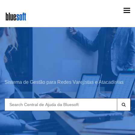
Skip
Togg
to
navi
main
content
Sistema de Gestão para Redes Varejistas e Atacadistas
Search
for: