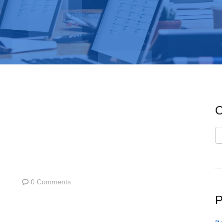
C
C
0 Comments
P