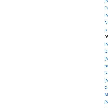
[
P
[
N
a
0
[
D
[
p
R
[
C
M
[