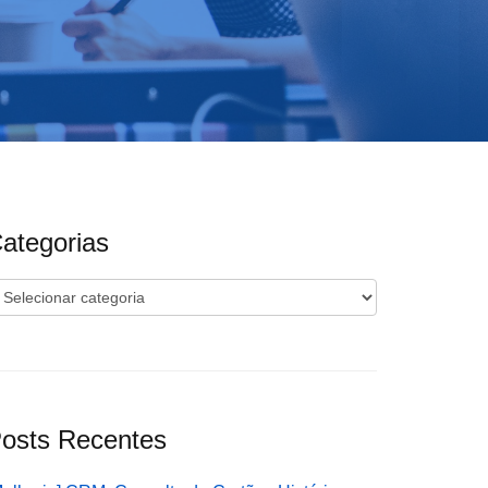
ategorias
ategorias
osts Recentes