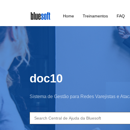
Skip
Home
Treinamentos
FAQ
to
main
content
doc10
Sistema de Gestão para Redes Varejistas e Atac
Search
for: