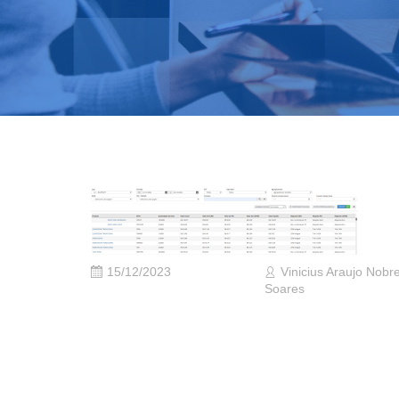
15/12/2023
Vinicius Araujo Nobr
Soares