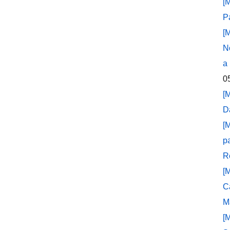
[
P
[
N
a
0
[
D
[
p
R
[
C
M
[