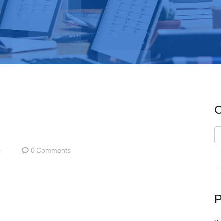
C
C
e
0 Comments
P