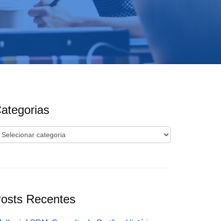
ategorias
ategorias
osts Recentes