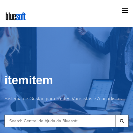
Skip
Togg
to
navi
main
content
itemitem
Sistema de Gestão para Redes Varejistas e Atacadistas
Search
for: