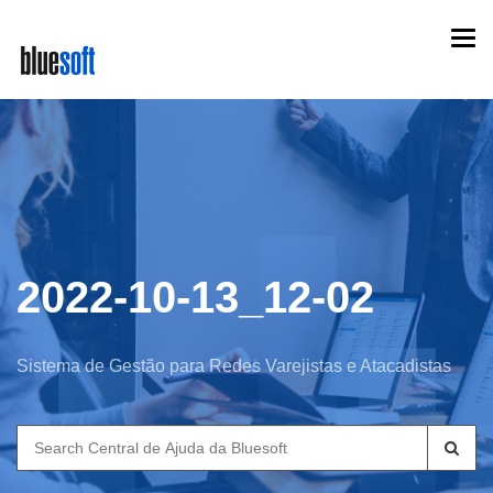
Skip
Togg
to
navi
main
content
2022-10-13_12-02
Sistema de Gestão para Redes Varejistas e Atacadistas
Search
for: