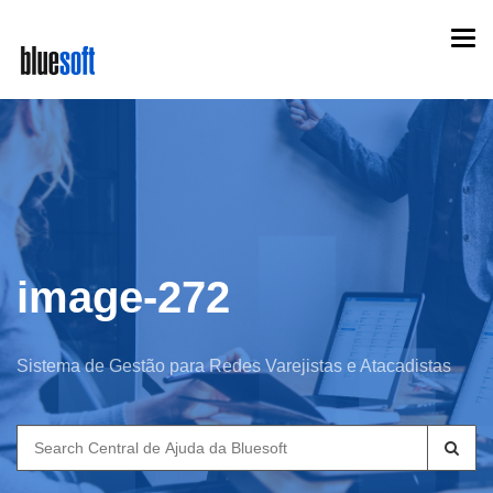
Skip
Togg
to
navi
main
content
image-272
Sistema de Gestão para Redes Varejistas e Atacadistas
Search
for: