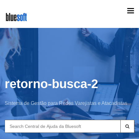
Skip
Togg
to
navi
main
content
retorno-busca-2
Sistema de Gestão para Redes Varejistas e Atacadistas
Search
for: