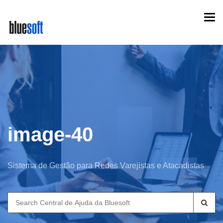
Skip
Togg
to
navi
main
content
image-40
Sistema de Gestão para Redes Varejistas e Atacadistas
Search
for: