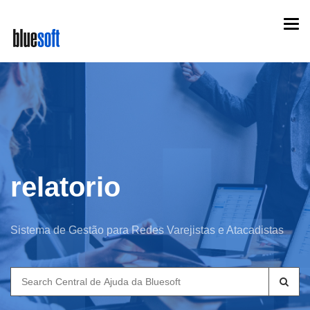
Skip
Togg
to
navi
main
content
relatorio
Sistema de Gestão para Redes Varejistas e Atacadistas
Search
for: