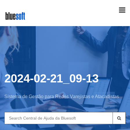
Skip
Togg
to
navi
main
content
2024-02-21_09-13
Sistema de Gestão para Redes Varejistas e Atacadistas
Search
for: