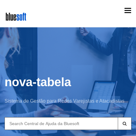
Skip
Togg
to
navi
main
content
nova-tabela
Sistema de Gestão para Redes Varejistas e Atacadistas
Search
for: