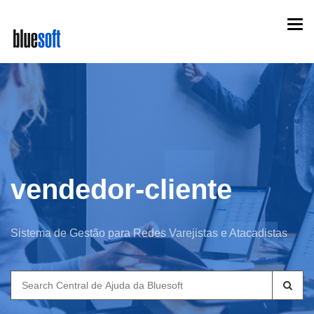
Skip
Togg
to
navi
main
content
vendedor-cliente
Sistema de Gestão para Redes Varejistas e Atacadistas
Search
for: