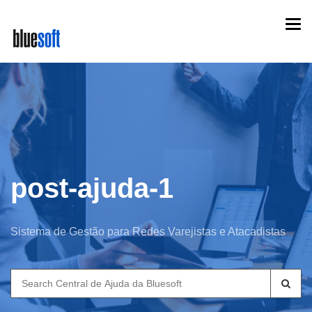
Skip
Togg
to
navi
main
content
post-ajuda-1
Sistema de Gestão para Redes Varejistas e Atacadistas
Search
for: