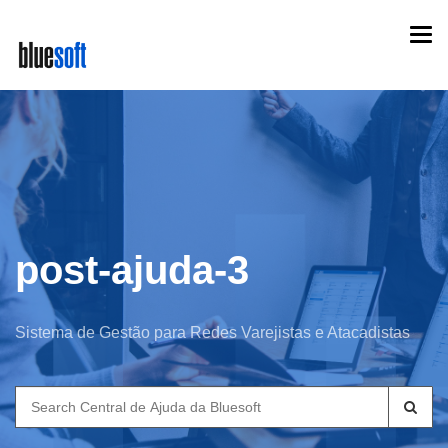
Skip
Togg
to
navi
main
content
post-ajuda-3
Sistema de Gestão para Redes Varejistas e Atacadistas
Search
for: