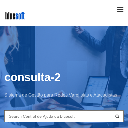
Skip
Togg
to
navi
main
content
consulta-2
Sistema de Gestão para Redes Varejistas e Atacadistas
Search
for: