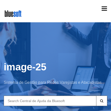
Skip
Togg
to
navi
main
content
image-25
Sistema de Gestão para Redes Varejistas e Atacadistas
Search
for: