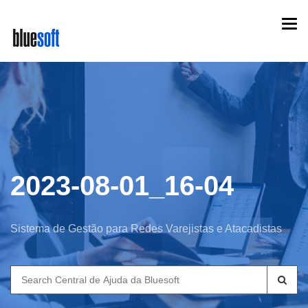
Skip
Togg
to
navi
main
content
2023-08-01_16-04
Sistema de Gestão para Redes Varejistas e Atacadistas
Search
for: