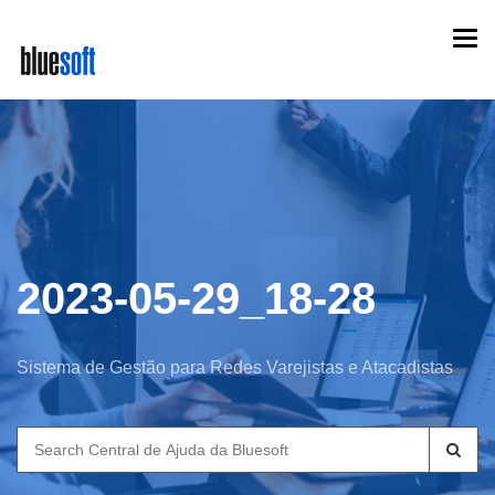
Skip
Togg
to
navi
main
content
2023-05-29_18-28
Sistema de Gestão para Redes Varejistas e Atacadistas
Search
for: