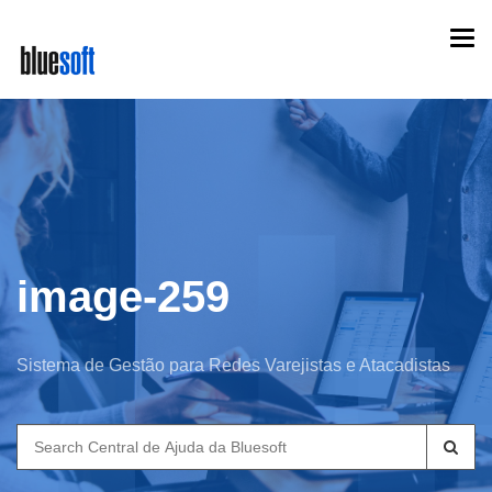
Skip
Togg
to
navi
main
content
image-259
Sistema de Gestão para Redes Varejistas e Atacadistas
Search
for: