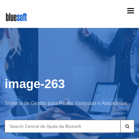
Skip
Togg
to
navi
main
content
image-263
Sistema de Gestão para Redes Varejistas e Atacadistas
Search
for: