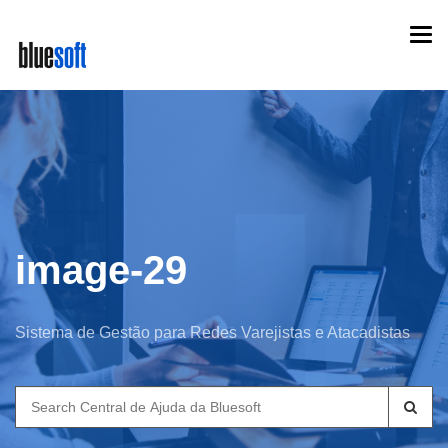
Skip
Togg
to
navi
main
content
image-29
Sistema de Gestão para Redes Varejistas e Atacadistas
Search
for: