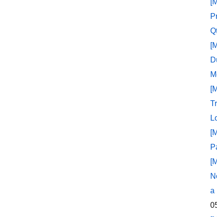
[
P
Q
[
D
M
[
T
L
[
P
[
N
a
0