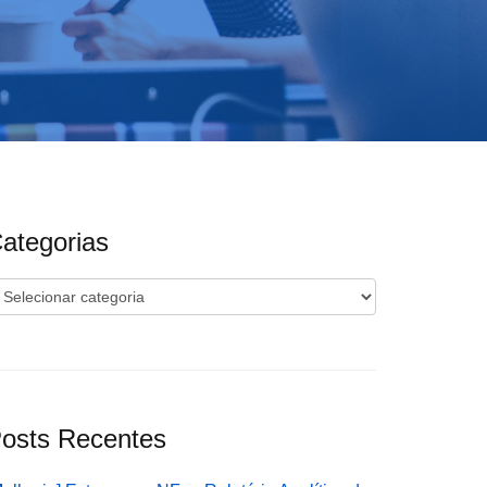
ategorias
ategorias
osts Recentes