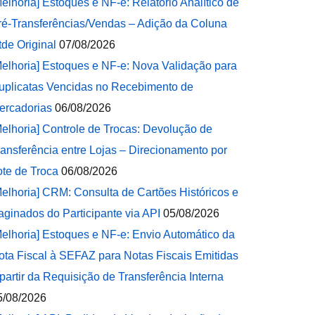
Melhoria] Estoques e NF-e: Relatório Analítico de
ré-Transferências/Vendas – Adição da Coluna
tde Original
07/08/2026
Melhoria] Estoques e NF-e: Nova Validação para
uplicatas Vencidas no Recebimento de
ercadorias
06/08/2026
Melhoria] Controle de Trocas: Devolução de
ransferência entre Lojas – Direcionamento por
ote de Troca
06/08/2026
Melhoria] CRM: Consulta de Cartões Históricos e
aginados do Participante via API
05/08/2026
Melhoria] Estoques e NF-e: Envio Automático da
ota Fiscal à SEFAZ para Notas Fiscais Emitidas
 partir da Requisição de Transferência Interna
5/08/2026