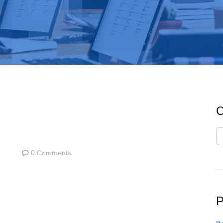
C
C
0 Comments
P