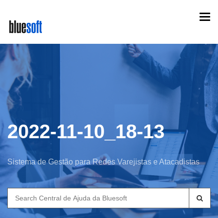
Skip
Togg
to
navi
main
content
2022-11-10_18-13
Sistema de Gestão para Redes Varejistas e Atacadistas
Search
for: