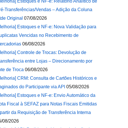
Melhoria] Estoques e NF-e: Relatório Analítico de
ré-Transferências/Vendas – Adição da Coluna
tde Original
07/08/2026
Melhoria] Estoques e NF-e: Nova Validação para
uplicatas Vencidas no Recebimento de
ercadorias
06/08/2026
Melhoria] Controle de Trocas: Devolução de
ransferência entre Lojas – Direcionamento por
ote de Troca
06/08/2026
Melhoria] CRM: Consulta de Cartões Históricos e
aginados do Participante via API
05/08/2026
Melhoria] Estoques e NF-e: Envio Automático da
ota Fiscal à SEFAZ para Notas Fiscais Emitidas
 partir da Requisição de Transferência Interna
5/08/2026