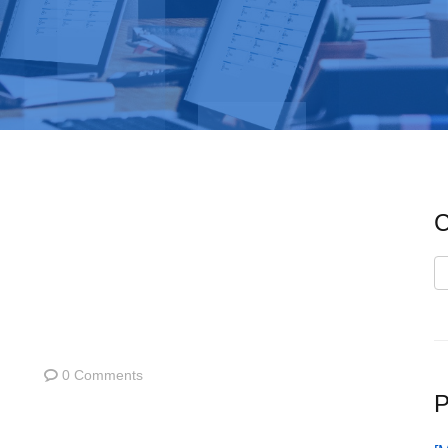
C
C
0 Comments
P