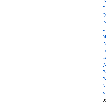
[
P
Q
[
D
M
[
T
L
[
P
[
N
a
0