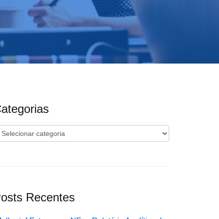
ategorias
ategorias
osts Recentes