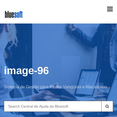
Skip
Togg
to
navi
main
content
image-96
Sistema de Gestão para Redes Varejistas e Atacadistas
Search
for: