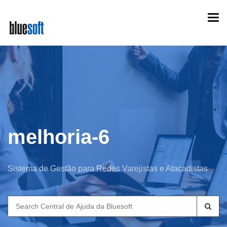
Skip
Togg
to
navi
main
content
melhoria-6
Sistema de Gestão para Redes Varejistas e Atacadistas
Search
for: