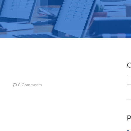
C
C
0 Comments
P