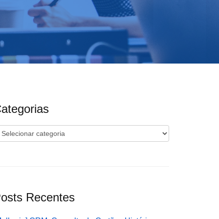
ategorias
ategorias
osts Recentes