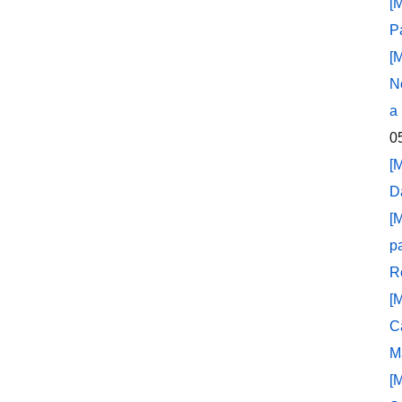
[
P
[
N
a
0
[
D
[
p
R
[
C
M
[