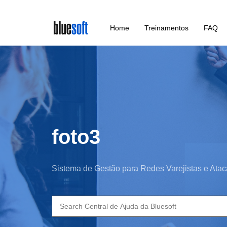
Skip
Home
Treinamentos
FAQ
to
main
content
foto3
Sistema de Gestão para Redes Varejistas e Atac
Search
for: