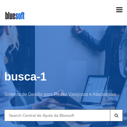
Skip
Togg
to
navi
main
content
busca-1
Sistema de Gestão para Redes Varejistas e Atacadistas
Search
for: