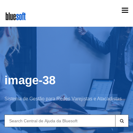
Skip
Togg
to
navi
main
content
image-38
Sistema de Gestão para Redes Varejistas e Atacadistas
Search
for: