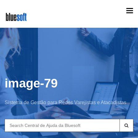
Skip
Togg
to
navi
main
content
image-79
Sistema de Gestão para Redes Varejistas e Atacadistas
Search
for: