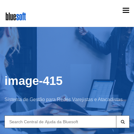
Skip
Togg
to
navi
main
content
image-415
Sistema de Gestão para Redes Varejistas e Atacadistas
Search
for: