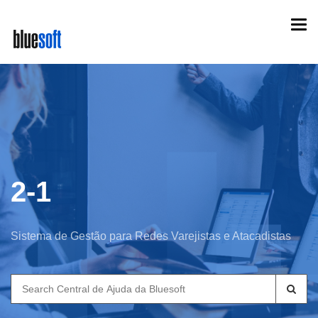
Skip
Togg
to
navi
main
content
2-1
Sistema de Gestão para Redes Varejistas e Atacadistas
Search
for: