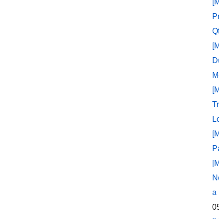
[
P
Q
[
D
M
[
T
L
[
P
[
N
a
0