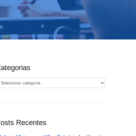
ategorias
ategorias
osts Recentes