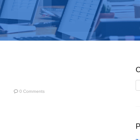
C
C
0 Comments
P