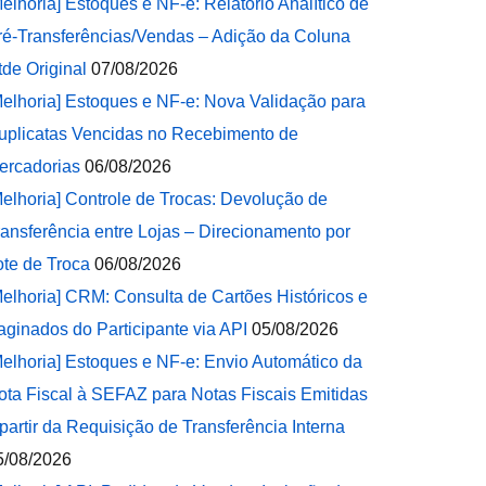
Melhoria] Estoques e NF-e: Relatório Analítico de
ré-Transferências/Vendas – Adição da Coluna
tde Original
07/08/2026
Melhoria] Estoques e NF-e: Nova Validação para
uplicatas Vencidas no Recebimento de
ercadorias
06/08/2026
Melhoria] Controle de Trocas: Devolução de
ransferência entre Lojas – Direcionamento por
ote de Troca
06/08/2026
Melhoria] CRM: Consulta de Cartões Históricos e
aginados do Participante via API
05/08/2026
Melhoria] Estoques e NF-e: Envio Automático da
ota Fiscal à SEFAZ para Notas Fiscais Emitidas
 partir da Requisição de Transferência Interna
5/08/2026