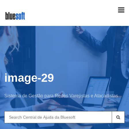
Skip
Togg
to
navi
main
content
image-29
Sistema de Gestão para Redes Varejistas e Atacadistas
Search
for: