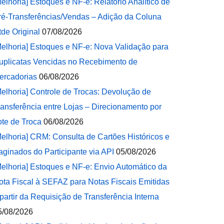
Melhoria] Estoques e NF-e: Relatório Analítico de
ré-Transferências/Vendas – Adição da Coluna
tde Original
07/08/2026
Melhoria] Estoques e NF-e: Nova Validação para
uplicatas Vencidas no Recebimento de
ercadorias
06/08/2026
Melhoria] Controle de Trocas: Devolução de
ransferência entre Lojas – Direcionamento por
ote de Troca
06/08/2026
Melhoria] CRM: Consulta de Cartões Históricos e
aginados do Participante via API
05/08/2026
Melhoria] Estoques e NF-e: Envio Automático da
ota Fiscal à SEFAZ para Notas Fiscais Emitidas
 partir da Requisição de Transferência Interna
5/08/2026