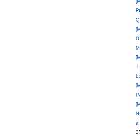
[
P
Q
[
D
M
[
T
L
[
P
[
N
a
0