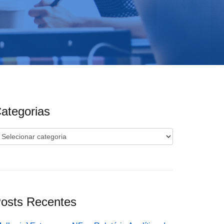
ategorias
ategorias
osts Recentes