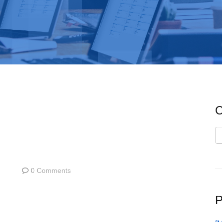
C
C
0 Comments
P