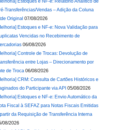
Melhoria] Estoques e NF-e: Relatório Analítico de
ré-Transferências/Vendas – Adição da Coluna
tde Original
07/08/2026
Melhoria] Estoques e NF-e: Nova Validação para
uplicatas Vencidas no Recebimento de
ercadorias
06/08/2026
Melhoria] Controle de Trocas: Devolução de
ransferência entre Lojas – Direcionamento por
ote de Troca
06/08/2026
Melhoria] CRM: Consulta de Cartões Históricos e
aginados do Participante via API
05/08/2026
Melhoria] Estoques e NF-e: Envio Automático da
ota Fiscal à SEFAZ para Notas Fiscais Emitidas
 partir da Requisição de Transferência Interna
5/08/2026