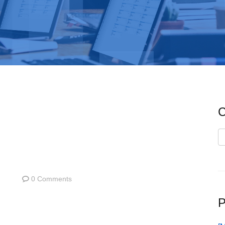
C
C
0 Comments
P