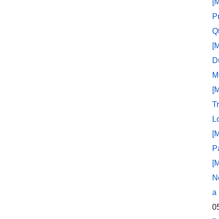
[
P
Q
[
D
M
[
T
L
[
P
[
N
a
0