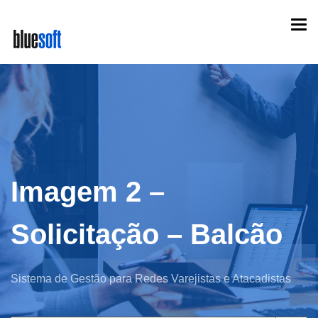
Skip
Togg
to
navi
main
content
Imagem 2 –
Solicitação – Balcão
Sistema de Gestão para Redes Varejistas e Atacadistas