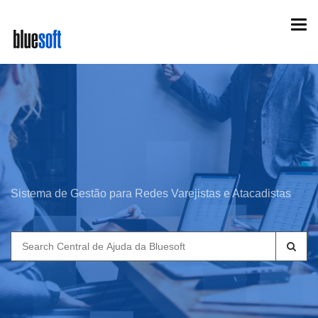
Skip
Togg
to
navi
main
content
Sistema de Gestão para Redes Varejistas e Atacadistas
Search
for: