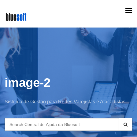
Skip
Togg
to
navi
main
content
image-2
Sistema de Gestão para Redes Varejistas e Atacadistas
Search
for: