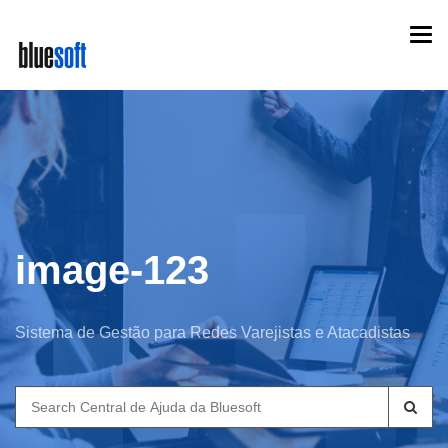
Skip
Togg
to
navi
main
content
image-123
Sistema de Gestão para Redes Varejistas e Atacadistas
Search
for: