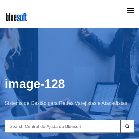
Skip
Togg
to
navi
main
content
image-128
Sistema de Gestão para Redes Varejistas e Atacadistas
Search
for: