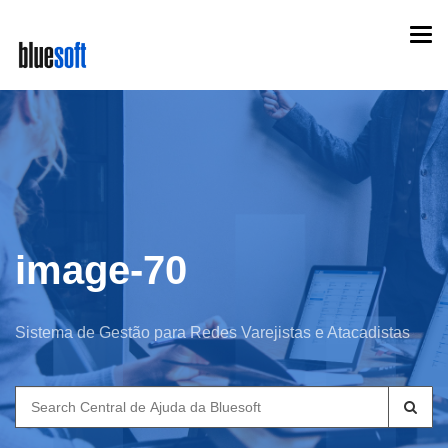
Skip
Togg
to
navi
main
content
image-70
Sistema de Gestão para Redes Varejistas e Atacadistas
Search
for: