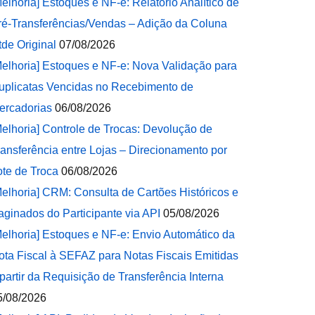
Melhoria] Estoques e NF-e: Relatório Analítico de
ré-Transferências/Vendas – Adição da Coluna
tde Original
07/08/2026
Melhoria] Estoques e NF-e: Nova Validação para
uplicatas Vencidas no Recebimento de
ercadorias
06/08/2026
Melhoria] Controle de Trocas: Devolução de
ransferência entre Lojas – Direcionamento por
ote de Troca
06/08/2026
Melhoria] CRM: Consulta de Cartões Históricos e
aginados do Participante via API
05/08/2026
Melhoria] Estoques e NF-e: Envio Automático da
ota Fiscal à SEFAZ para Notas Fiscais Emitidas
 partir da Requisição de Transferência Interna
5/08/2026