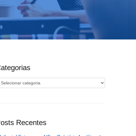
ategorias
ategorias
osts Recentes