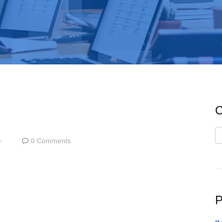
C
C
e
0 Comments
P