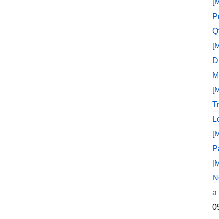
[
P
Q
[
D
M
[
T
L
[
P
[
N
a
0