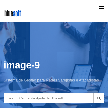
Skip
Togg
to
navi
main
content
image-9
Sistema de Gestão para Redes Varejistas e Atacadistas
Search
for: