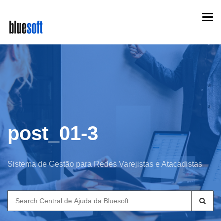
Skip
Togg
to
navi
main
content
post_01-3
Sistema de Gestão para Redes Varejistas e Atacadistas
Search
for: