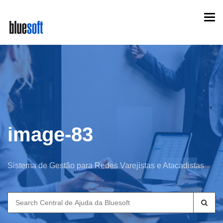
Skip
Togg
to
navi
main
content
image-83
Sistema de Gestão para Redes Varejistas e Atacadistas
Search
for: